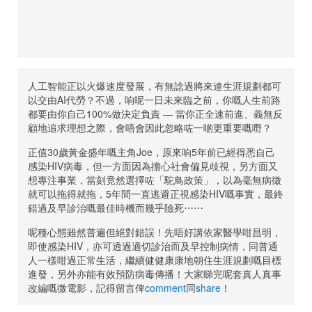
人工智能正以火爆速度發展，有無諗過將來連生涯規劃都可
以交由AI代勞？不過，响呢一日未來臨之前，你嘅人生前路
都要由你自己100%做決定負責 — 當你正全速前進、義無反
顧地追求理想之際，會唔會因此忽略咗一啲更重要嘅嘢？
正值30歲黃金盛年嘅主角Joe，原來响5年前已經得悉自己
感染HIV病毒，但一方面因為擔心社會偏見歧視，另方面又
想專注事業，當刻竟然選擇咗「駝鳥政策」，以為毫無病徵
就可以拖得就拖，5年間一直逃避正視感染HIV嘅事實，最終
錯過及早診治嘅最佳時機而幾乎險死⋯⋯
呢種心態雖然普遍但絕對錯誤！先唔好講依家醫學咁昌明，
即使感染HIV，亦可透過適切診治而及早控制病情，同普通
人一樣咁過正常生活，繼續健健康康地朝住生涯規劃嘅目標
進發，另外亦能有效預防病毒傳播！大家睇完呢套真人真事
改編嘅微電影，記得留言俾
comment
同
share
！